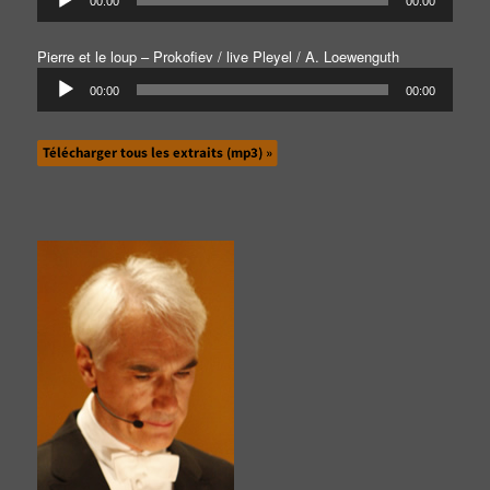
00:00
00:00
audio
Pierre et le loup – Prokofiev / live Pleyel / A. Loewenguth
Lecteur
00:00
00:00
audio