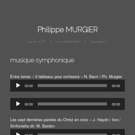
Philippe MURGIER
voix off
•
comédien
•
auteur
musique symphonique
Entre terres – 5 tableaux pour orchestre – N. Bacri / Ph. Murgier
Lecteur
00:00
00:00
audio
Lecteur
00:00
00:00
audio
Les sept dernières paroles du Christ en croix – J. Haydn / live /
Sinfonietta dir. M. Bardon
Lecteur