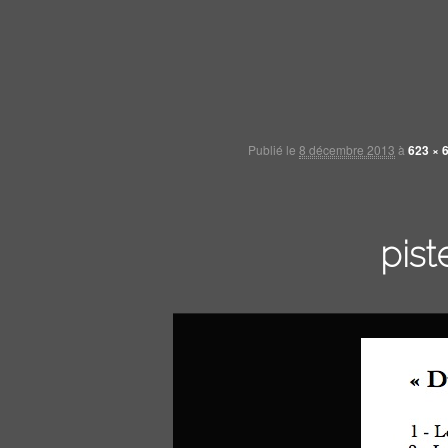
Publié le
8 décembre 2013
à
623 × 
pist