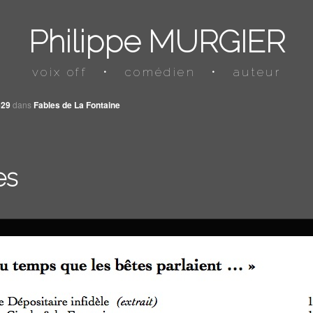
Philippe MURGIER
voix off
•
comédien
•
auteur
629
dans
Fables de La Fontaine
es