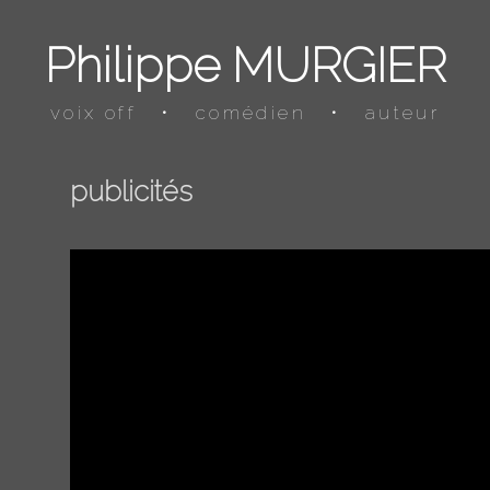
Philippe MURGIER
voix off
•
comédien
•
auteur
publicités