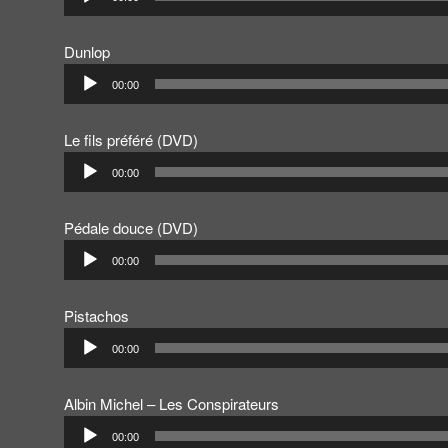
audio
Dunlop
Lecteur
00:00
audio
Le fils préféré (DVD)
Lecteur
00:00
audio
Pédale douce (DVD)
Lecteur
00:00
audio
Pistachos
Lecteur
00:00
audio
Albin Michel – Les Conspirateurs
Lecteur
00:00