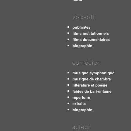
voix-off
publicités
films institutionnels
films documentaires
biographie
comédien
musique symphonique
musique de chambre
littérature et poésie
fables de La Fontaine
répertoire
extraits
biographie
auteur