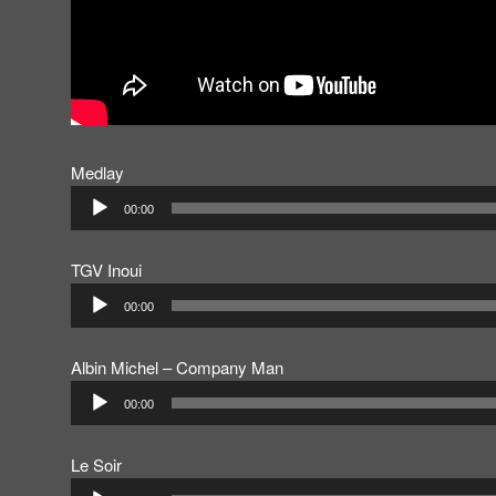
Medlay
Lecteur
00:00
audio
TGV Inoui
Lecteur
00:00
audio
Albin Michel – Company Man
Lecteur
00:00
audio
Le Soir
Lecteur