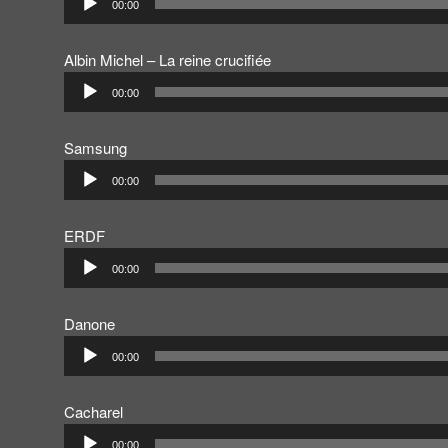
00:00
audio
Albin Michel – La reine crucifiée
Lecteur
00:00
audio
Samsung
Lecteur
00:00
audio
ERDF
Lecteur
00:00
audio
Danone
Lecteur
00:00
audio
Cacharel
Lecteur
00:00